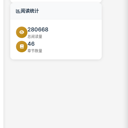
7.2 工业建筑
阅读统计
7.3 住宅建筑
280668
7.4 公共建筑和非住宅类居住建筑
总阅读量
46
7.5 其他工程
章节数量
8 消防设施
8.1 消防给水和灭火设施
8.2 防烟与排烟
8.3 火灾自动报警系统
9 供暖、通风和空气调节系统
9.1 一般规定