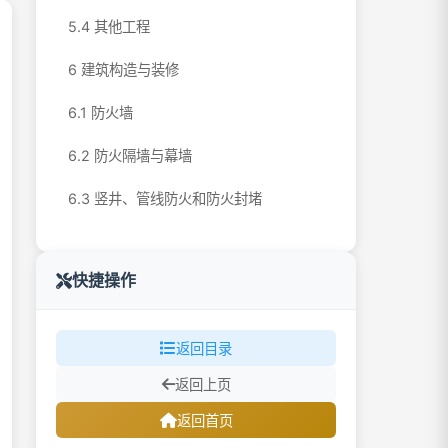
5.4 其他工程
6 建筑构造与装修
6.1 防火墙
6.2 防火隔墙与幕墙
6.3 竖井、管线防火和防火封堵
6.4 防火门、防火窗、防火卷帘和防火玻
璃墙
快捷操作
6.5 建筑的内部和外部装修
返回目录
6.6 建筑保温
返回上页
7 安全疏散与避难设施
返回首页
7.1 一般规定